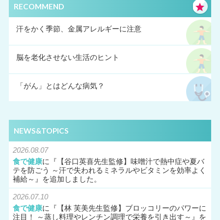
RECOMMEND
汗をかく季節、金属アレルギーに注意
脳を老化させない生活のヒント
「がん」とはどんな病気？
NEWS&TOPICS
2026.08.07
食で健康
に『
【谷口英喜先生監修】味噌汁で熱中症や夏バ
テを防ごう ～汗で失われるミネラルやビタミンを効率よく
補給～
』を追加しました。
2026.07.10
食で健康
に『
【林 芙美先生監修】ブロッコリーのパワーに
注目！ ～蒸し料理やレンチン調理で栄養を引き出す～
』を