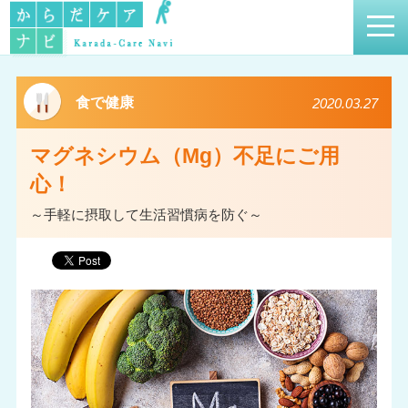
食で健康
2020.03.27
マグネシウム（Mg）不足にご用
心！
～手軽に摂取して生活習慣病を防ぐ～