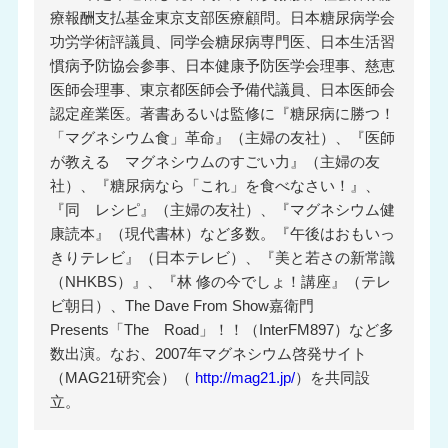
療報酬支払基金東京支部医療顧問。日本糖尿病学会
功労学術評議員、同学会糖尿病専門医、日本生活習
慣病予防協会参事、日本健康予防医学会理事、慈恵
医師会理事、東京都医師会予備代議員、日本医師会
認定産業医。著書あるいは監修に『糖尿病に勝つ！
「マグネシウム食」革命』（主婦の友社）、『医師
が教える マグネシウムのすごい力』（主婦の友
社）、『糖尿病なら「これ」を食べなさい！』、
『同 レシピ』（主婦の友社）、『マグネシウム健
康読本』（現代書林）など多数。『午後はおもいっ
きりテレビ』（日本テレビ）、『美と若さの新常識
（NHKBS）』、『林 修の今でしょ！講座』（テレ
ビ朝日）、The Dave From Show嘉衛門
Presents「The Road」！！（InterFM897）など多
数出演。なお、2007年マグネシウム啓発サイト
（MAG21研究会）（
http://mag21.jp/
）を共同設
立。