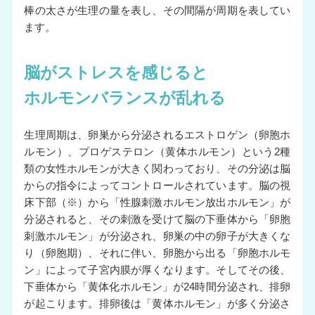
棒の太さが生理の量を表し、その間隔が周期を表してい
ます。
脳がストレスを感じると
ホルモンバランスが乱れる
生理周期は、卵巣から分泌されるエストロゲン（卵胞ホ
ルモン）、プロゲステロン（黄体ホルモン）という2種
類の女性ホルモンが大きく関わっており、その分泌は脳
からの指令によってコントロールされています。脳の視
床下部（※）から「性腺刺激ホルモン放出ホルモン」が
分泌されると、その刺激を受けて脳の下垂体から「卵胞
刺激ホルモン」が分泌され、卵巣の中の卵子が大きくな
り（卵胞期）、それに伴い、卵胞から出る「卵胞ホルモ
ン」によって子宮内膜が厚くなります。そしてその後、
下垂体から「黄体化ホルモン」が24時間分泌され、排卵
が起こります。排卵後は「黄体ホルモン」が多く分泌さ