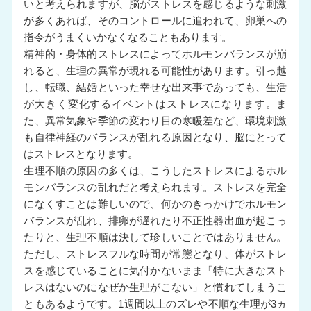
いと考えられますが、脳がストレスを感じるような刺激
が多くあれば、そのコントロールに追われて、卵巣への
指令がうまくいかなくなることもあります。
精神的・身体的ストレスによってホルモンバランスが崩
れると、生理の異常が現れる可能性があります。引っ越
し、転職、結婚といった幸せな出来事であっても、生活
が大きく変化するイベントはストレスになります。ま
た、異常気象や季節の変わり目の寒暖差など、環境刺激
も自律神経のバランスが乱れる原因となり、脳にとって
はストレスとなります。
生理不順の原因の多くは、こうしたストレスによるホル
モンバランスの乱れだと考えられます。ストレスを完全
になくすことは難しいので、何かのきっかけでホルモン
バランスが乱れ、排卵が遅れたり不正性器出血が起こっ
たりと、生理不順は決して珍しいことではありません。
ただし、ストレスフルな時間が常態となり、体がストレ
スを感じていることに気付かないまま「特に大きなスト
レスはないのになぜか生理がこない」と慣れてしまうこ
ともあるようです。1週間以上のズレや不順な生理が3ヵ