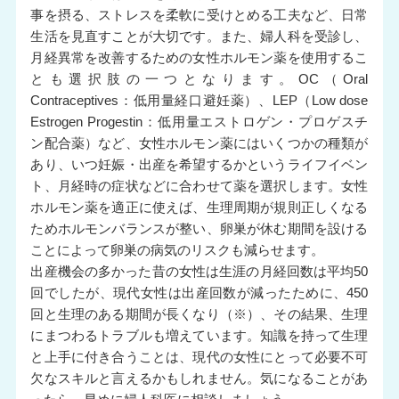
事を摂る、ストレスを柔軟に受けとめる工夫など、日常
生活を見直すことが大切です。また、婦人科を受診し、
月経異常を改善するための女性ホルモン薬を使用するこ
とも選択肢の一つとなります。OC（Oral
Contraceptives：低用量経口避妊薬）、LEP（Low dose
Estrogen Progestin：低用量エストロゲン・プロゲスチ
ン配合薬）など、女性ホルモン薬にはいくつかの種類が
あり、いつ妊娠・出産を希望するかというライフイベン
ト、月経時の症状などに合わせて薬を選択します。女性
ホルモン薬を適正に使えば、生理周期が規則正しくなる
ためホルモンバランスが整い、卵巣が休む期間を設ける
ことによって卵巣の病気のリスクも減らせます。
出産機会の多かった昔の女性は生涯の月経回数は平均50
回でしたが、現代女性は出産回数が減ったために、450
回と生理のある期間が長くなり（※）、その結果、生理
にまつわるトラブルも増えています。知識を持って生理
と上手に付き合うことは、現代の女性にとって必要不可
欠なスキルと言えるかもしれません。気になることがあ