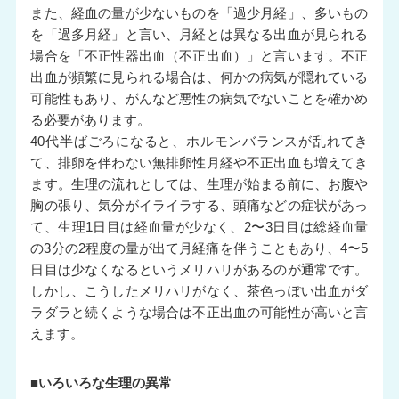
また、経血の量が少ないものを「過少月経」、多いもの
を「過多月経」と言い、月経とは異なる出血が見られる
場合を「不正性器出血（不正出血）」と言います。不正
出血が頻繁に見られる場合は、何かの病気が隠れている
可能性もあり、がんなど悪性の病気でないことを確かめ
る必要があります。
40代半ばごろになると、ホルモンバランスが乱れてき
て、排卵を伴わない無排卵性月経や不正出血も増えてき
ます。生理の流れとしては、生理が始まる前に、お腹や
胸の張り、気分がイライラする、頭痛などの症状があっ
て、生理1日目は経血量が少なく、2〜3日目は総経血量
の3分の2程度の量が出て月経痛を伴うこともあり、4〜5
日目は少なくなるというメリハリがあるのが通常です。
しかし、こうしたメリハリがなく、茶色っぽい出血がダ
ラダラと続くような場合は不正出血の可能性が高いと言
えます。
■いろいろな生理の異常