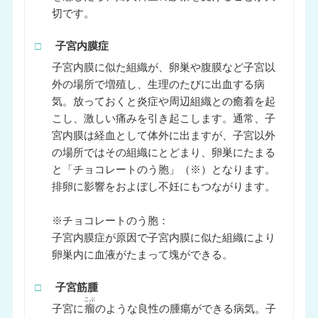
切です。
□
子宮内膜症
子宮内膜に似た組織が、卵巣や腹膜など子宮以
外の場所で増殖し、生理のたびに出血する病
気。放っておくと炎症や周辺組織との癒着を起
こし、激しい痛みを引き起こします。通常、子
宮内膜は経血として体外に出ますが、子宮以外
の場所ではその組織にとどまり、卵巣にたまる
と「チョコレートのう胞」（※）となります。
排卵に影響をおよぼし不妊にもつながります。
※チョコレートのう胞：
子宮内膜症が原因で子宮内膜に似た組織により
卵巣内に血液がたまって塊ができる。
□
子宮筋腫
こぶ
子宮に
瘤
のような良性の腫瘍ができる病気。子