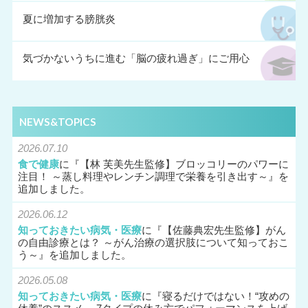
夏に増加する膀胱炎
気づかないうちに進む「脳の疲れ過ぎ」にご用心
NEWS&TOPICS
2026.07.10
食で健康
に『
【林 芙美先生監修】ブロッコリーのパワーに
注目！ ～蒸し料理やレンチン調理で栄養を引き出す～
』を
追加しました。
2026.06.12
知っておきたい病気・医療
に『
【佐藤典宏先生監修】がん
の自由診療とは？ ～がん治療の選択肢について知っておこ
う～
』を追加しました。
2026.05.08
知っておきたい病気・医療
に『
寝るだけではない！“攻めの