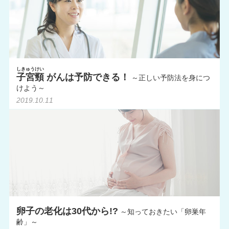
しきゅうけい
子宮頸
がんは予防できる！
～正しい予防法を身につ
けよう～
2019.10.11
卵子の老化は30代から!?
～知っておきたい「卵巣年
齢」～