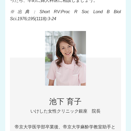
ったら、早めに婦人科医に相談しましょう。
※出典：Short RV:Proc R Soc Lond B Biol
Sci.1976;195(1118):3-24
池下 育子
いけした女性クリニック銀座 院長
帝京大学医学部卒業後、帝京大学麻酔学教室助手と