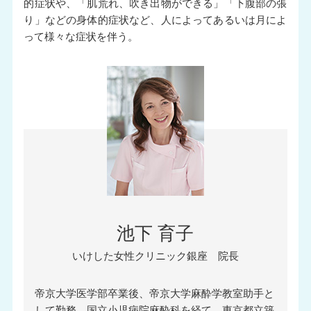
的症状や、「肌荒れ、吹き出物ができる」「下腹部の張
り」などの身体的症状など、人によってあるいは月によ
って様々な症状を伴う。
池下 育子
いけした女性クリニック銀座 院長
帝京大学医学部卒業後、帝京大学麻酔学教室助手と
して勤務。国立小児病院麻酔科を経て、東京都立築