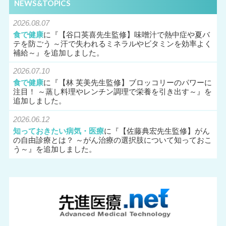
NEWS&TOPICS
2026.08.07
食で健康
に『
【谷口英喜先生監修】味噌汁で熱中症や夏バ
テを防ごう ～汗で失われるミネラルやビタミンを効率よく
補給～
』を追加しました。
2026.07.10
食で健康
に『
【林 芙美先生監修】ブロッコリーのパワーに
注目！ ～蒸し料理やレンチン調理で栄養を引き出す～
』を
追加しました。
2026.06.12
知っておきたい病気・医療
に『
【佐藤典宏先生監修】がん
の自由診療とは？ ～がん治療の選択肢について知っておこ
う～
』を追加しました。