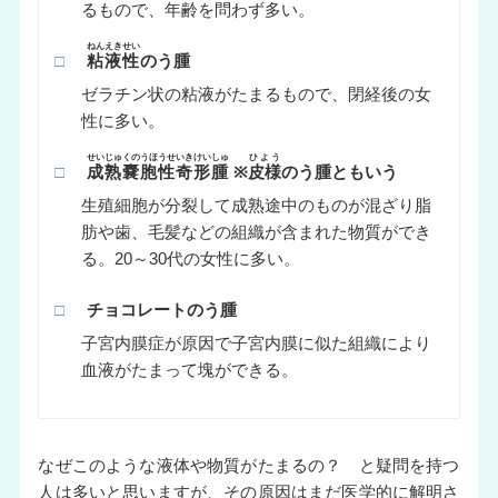
るもので、年齢を問わず多い。
ねんえきせい
□
粘液性
のう腫
ゼラチン状の粘液がたまるもので、閉経後の女
性に多い。
せいじゅくのうほうせいきけいしゅ
ひよう
□
成熟嚢胞性奇形腫
※
皮様
のう腫ともいう
生殖細胞が分裂して成熟途中のものが混ざり脂
肪や歯、毛髪などの組織が含まれた物質ができ
る。20～30代の女性に多い。
□
チョコレートのう腫
子宮内膜症が原因で子宮内膜に似た組織により
血液がたまって塊ができる。
なぜこのような液体や物質がたまるの？ と疑問を持つ
人は多いと思いますが、その原因はまだ医学的に解明さ