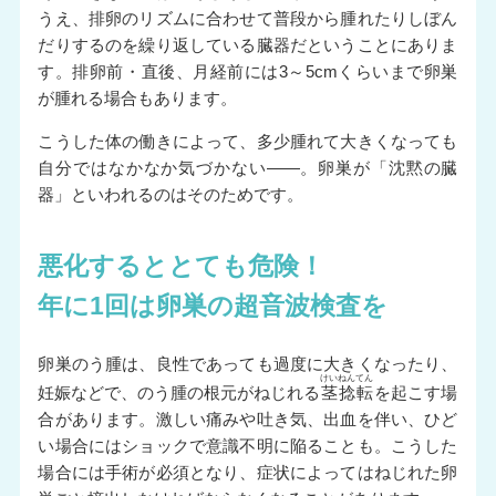
うえ、排卵のリズムに合わせて普段から腫れたりしぼん
だりするのを繰り返している臓器だということにありま
す。排卵前・直後、月経前には3～5cmくらいまで卵巣
が腫れる場合もあります。
こうした体の働きによって、多少腫れて大きくなっても
自分ではなかなか気づかない――。卵巣が「沈黙の臓
器」といわれるのはそのためです。
悪化するととても危険！
年に1回は卵巣の超音波検査を
卵巣のう腫は、良性であっても過度に大きくなったり、
けいねんてん
妊娠などで、のう腫の根元がねじれる
茎捻転
を起こす場
合があります。激しい痛みや吐き気、出血を伴い、ひど
い場合にはショックで意識不明に陥ることも。こうした
場合には手術が必須となり、症状によってはねじれた卵