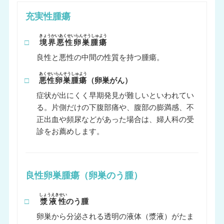
充実性腫瘍
きょうかいあくせいらんそうしゅよう
□
境界悪性卵巣腫瘍
良性と悪性の中間の性質を持つ腫瘍。
あくせいらんそうしゅよう
□
悪性卵巣腫瘍
（卵巣がん）
症状が出にくく早期発見が難しいといわれてい
る。片側だけの下腹部痛や、腹部の膨満感、不
正出血や頻尿などがあった場合は、婦人科の受
診をお薦めします。
良性卵巣腫瘍（卵巣のう腫）
しょうえきせい
□
漿液性
のう腫
卵巣から分泌される透明の液体（漿液）がたま