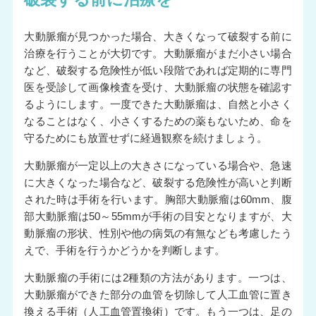
大動脈瘤が見つかった場合、大きくなって破裂する前に
治療を行うことが大切です。大動脈瘤がまだ小さい場合
など、破裂する危険性が低い段階であれば定期的に専門
医を受診して画像検査を受け、大動脈瘤の状態を確認す
るようにします。一度できた大動脈瘤は、自然と小さく
なることはなく、小さくするための薬もないため、命を
守るためにも放置せずに経過観察を続けましょう。
大動脈瘤が一定以上の大きさになっている場合や、急速
に大きくなった場合など、破裂する危険性が高いと判断
された時は手術を行います。胸部大動脈瘤は60mm、腹
部大動脈瘤は50～55mmが手術の目安となりますが、大
動脈瘤の形状、性別や他の病気の有無なども考慮したう
えで、手術を行うかどうかを判断します。
大動脈瘤の手術には2種類の方法があります。一つは、
大動脈瘤ができた部分の血管を切除して人工血管に置き
換える手術（人工血管置換術）です。もう一つは、足の