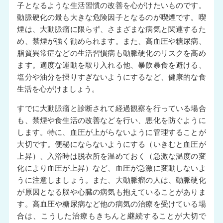
子となるような生活習慣の改善を心がけたいものです。
動脈硬化の最も大きな危険因子となるのが喫煙です。喫
煙は、大動脈瘤に限らず、さまざまな病気と関連するた
め、禁煙が強く勧められます。また、高血圧や糖尿病、
脂質異常症などの生活習慣病も動脈硬化のリスクを高め
ます。適度な運動を取り入れる他、暴飲暴食を避ける、
塩分や油分を摂りすぎないようにするなど、健康的な食
生活を心がけましょう。
すでに大動脈瘤と診断されて経過観察を行っている場合
も、禁煙や食生活の改善などを行い、悪化を防ぐように
します。特に、血圧が上がらないように管理することが
大切です。便秘にならないようにする（いきむと血圧が
上昇）、入浴時は脱衣所を温めておく（急激な温度の変
化により血圧が上昇）など、血圧が急激に変動しないよ
うに注意しましょう。また、大動脈瘤の人は、動脈硬化
が原因となる脳や心臓の病気も抱えていることがありま
す。高血圧や糖尿病など他の病気の治療を受けている場
合は、こうした治療もきちんと継続することが大切で