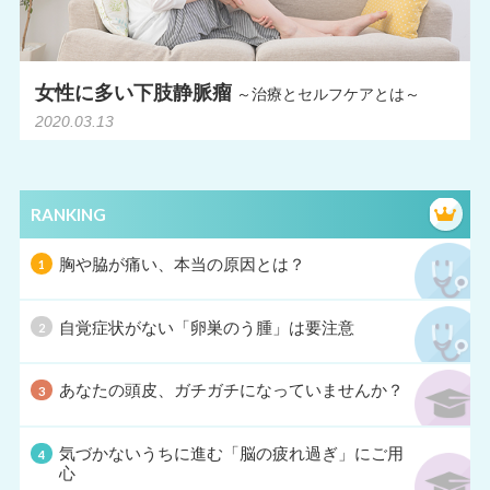
女性に多い下肢静脈瘤
～治療とセルフケアとは～
2020.03.13
RANKING
胸や脇が痛い、本当の原因とは？
自覚症状がない「卵巣のう腫」は要注意
あなたの頭皮、ガチガチになっていませんか？
気づかないうちに進む「脳の疲れ過ぎ」にご用
心