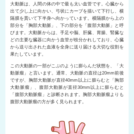
大動脈は、人間の体の中で最も太い血管です。心臓から
出て少し上に向かい、弓状にカーブを描いて下行し、横
隔膜を貫いて下半身へ向かっています。横隔膜から上の
部分を「胸部大動脈」、下の部分を「腹部大動脈」と呼
びます。大動脈からは、手足や脳、肝臓、胃腸、腎臓な
どの主要な臓器に向かう血管が枝分かれしており、心臓
から送り出された血液を全身に送り届ける大切な役割を
果たしています。
この大動脈の一部がこぶのように膨らんだ状態を、「大
動脈瘤」と言います。通常、大動脈の直径は20mm前後
ですが、胸部大動脈が直径40mm以上に膨らむと「胸部
大動脈瘤」、腹部大動脈が直径30mm以上に膨らむと
「腹部大動脈瘤」と診断されます。胸部大動脈瘤よりも
腹部大動脈瘤の方が多く見られます。