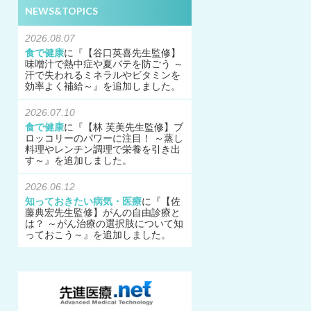
NEWS&TOPICS
2026.08.07
食で健康
に『
【谷口英喜先生監修】
味噌汁で熱中症や夏バテを防ごう ～
汗で失われるミネラルやビタミンを
効率よく補給～
』を追加しました。
2026.07.10
食で健康
に『
【林 芙美先生監修】ブ
ロッコリーのパワーに注目！ ～蒸し
料理やレンチン調理で栄養を引き出
す～
』を追加しました。
2026.06.12
知っておきたい病気・医療
に『
【佐
藤典宏先生監修】がんの自由診療と
は？ ～がん治療の選択肢について知
っておこう～
』を追加しました。