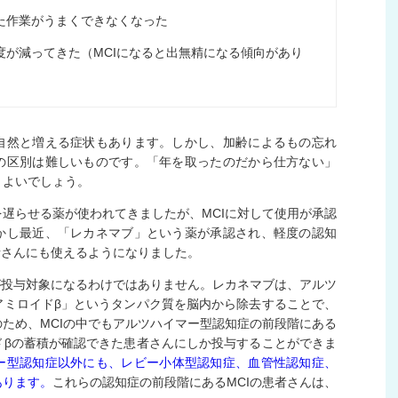
た作業がうまくできなくなった
度が減ってきた（MCIになると出無精になる傾向があり
自然と増える症状もあります。しかし、加齢によるもの忘れ
の区別は難しいものです。「年を取ったのだから仕方ない」
とよいでしょう。
遅らせる薬が使われてきましたが、MCIに対して使用が承認
かし最近、「レカネマブ」という薬が承認され、軽度の認知
者さんにも使えるようになりました。
が投与対象になるわけではありません。レカネマブは、アルツ
アミロイドβ」というタンパク質を脳内から除去することで、
ため、MCIの中でもアルツハイマー型認知症の前段階にある
ドβの蓄積が確認できた患者さんにしか投与することができま
ー型認知症以外にも、レビー小体型認知症、血管性認知症、
あります。
これらの認知症の前段階にあるMCIの患者さんは、