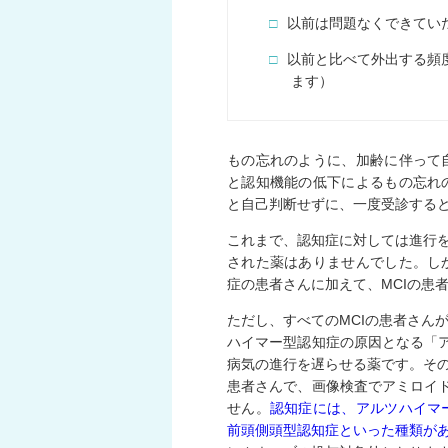
□
以前は問題なくできてい
□
以前と比べて外出する頻
ます）
もの忘れのように、加齢に伴って
と認知機能の低下によるもの忘れ
と自己判断せずに、一度受診する
これまで、認知症に対しては進行を
された薬はありませんでした。し
症の患者さんに加えて、MCIの患
ただし、すべてのMCIの患者さん
ハイマー型認知症の原因となる「
病気の進行を遅らせる薬です。その
患者さんで、画像検査でアミロイ
せん。
認知症には、アルツハイマ
前頭側頭型認知症といった種類が