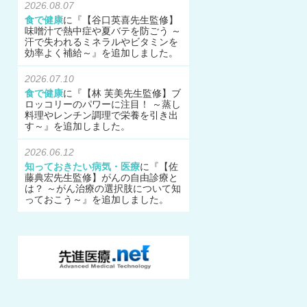
2026.08.07
食で健康
に『
【谷口英喜先生監修】
味噌汁で熱中症や夏バテを防ごう ～
汗で失われるミネラルやビタミンを
効率よく補給～
』を追加しました。
2026.07.10
食で健康
に『
【林 芙美先生監修】ブ
ロッコリーのパワーに注目！ ～蒸し
料理やレンチン調理で栄養を引き出
す～
』を追加しました。
2026.06.12
知っておきたい病気・医療
に『
【佐
藤典宏先生監修】がんの自由診療と
は？ ～がん治療の選択肢について知
っておこう～
』を追加しました。