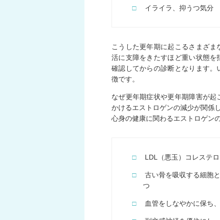
□
イライラ、抑うつ気分
こうした更年期に起こるさまざま
活に支障をきたすほど重い状態を
確認してからの診断となります。
徴です。
なぜ更年期症状や更年期障害が起
かけるエストロゲンの減少が関係
心身の健康に関わるエストロゲン
□
LDL（悪玉）コレステ
□
古い骨を吸収する細胞
つ
□
血管をしなやかに保ち