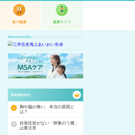
食で健康
健康ライフ
Sponsored by
RANKING
胸や脇が痛い、本当の原因と
は？
自覚症状がない「卵巣のう腫」
は要注意