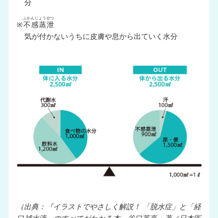
分
ふかんじょうせつ
※
不感蒸泄
気が付かないうちに皮膚や息から出ていく水分
（出典：『イラストでやさしく解説！ 「脱水症」と「経