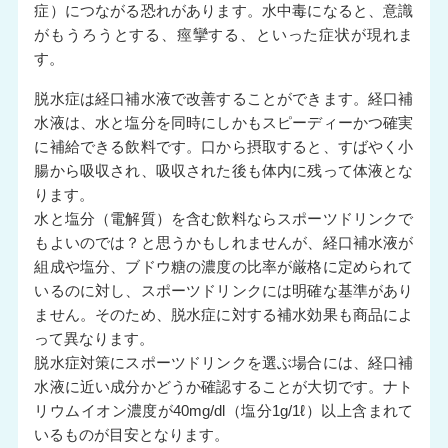
症）につながる恐れがあります。水中毒になると、意識
がもうろうとする、痙攣する、といった症状が現れま
す。
脱水症は経口補水液で改善することができます。経口補
水液は、水と塩分を同時にしかもスピーディーかつ確実
に補給できる飲料です。口から摂取すると、すばやく小
腸から吸収され、吸収された後も体内に残って体液とな
ります。
水と塩分（電解質）を含む飲料ならスポーツドリンクで
もよいのでは？と思うかもしれませんが、経口補水液が
組成や塩分、ブドウ糖の濃度の比率が厳格に定められて
いるのに対し、スポーツドリンクには明確な基準があり
ません。そのため、脱水症に対する補水効果も商品によ
って異なります。
脱水症対策にスポーツドリンクを選ぶ場合には、経口補
水液に近い成分かどうか確認することが大切です。ナト
リウムイオン濃度が40mg/dl（塩分1g/1ℓ）以上含まれて
いるものが目安となります。