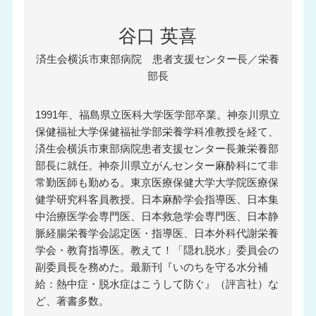
谷口 英喜
済生会横浜市東部病院 患者支援センター長／栄養
部長
1991年、福島県立医科大学医学部卒業。神奈川県立
保健福祉大学保健福祉学部栄養学科准教授を経て、
済生会横浜市東部病院患者支援センター長兼栄養部
部長に就任。神奈川県立がんセンター麻酔科にて非
常勤医師も勤める。東京医療保健大学大学院医療保
健学研究科客員教授。日本麻酔学会指導医、日本集
中治療医学会専門医、日本救急学会専門医、日本静
脈経腸栄養学会認定医・指導医、日本外科代謝栄養
学会・教育指導医。教えて！「隠れ脱水」委員会の
副委員長を務めた。最新刊『いのちを守る水分補
給：熱中症・脱水症はこうして防ぐ』（評言社）な
ど、著書多数。