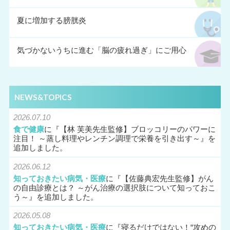
夏に増加する膀胱炎
気づかないうちに進む「脳の疲れ過ぎ」にご用心
NEWS&TOPICS
2026.07.10
食で健康
に『
【林 芙美先生監修】ブロッコリーのパワーに
注目！ ～蒸し料理やレンチン調理で栄養を引き出す～
』を
追加しました。
2026.06.12
知っておきたい病気・医療
に『
【佐藤典宏先生監修】がん
の自由診療とは？ ～がん治療の選択肢について知っておこ
う～
』を追加しました。
2026.05.08
知っておきたい病気・医療
に『
寝るだけではない！“攻めの