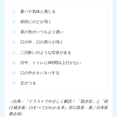
□
夏バテ気味と感じる
□
頻回にのどが渇く
□
尿の色がいつもより濃い
□
口の中、口の周りが渇く
□
二日酔いのような症状がある
□
日中、トイレに6時間以上行かない
□
口の中がネバネバする
□
足がつる
（出典：『イラストでやさしく解説！ 「脱水症」と「経
口補水液」のすべてがわかる本』谷口英喜・著／日本医
療企画）