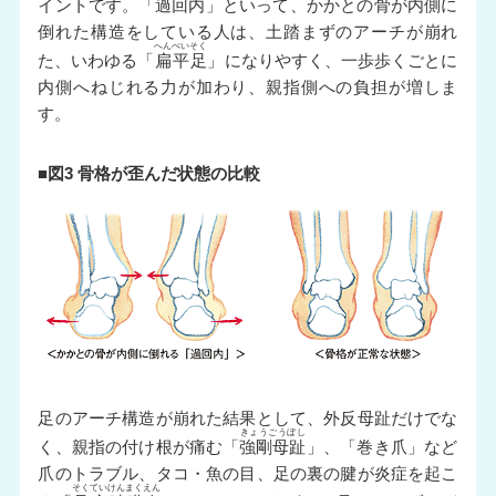
イントです。「
過回内
」といって、かかとの骨が内側に
倒れた構造をしている人は、土踏まずのアーチが崩れ
へんぺいそく
た、いわゆる「
扁平足
」になりやすく、一歩歩くごとに
内側へねじれる力が加わり、親指側への負担が増しま
す。
■図3 骨格が歪んだ状態の比較
足のアーチ構造が崩れた結果として、外反母趾だけでな
きょうごうぼし
く、親指の付け根が痛む「
強剛母趾
」、「巻き爪」など
爪のトラブル、タコ・魚の目、足の裏の腱が炎症を起こ
そくていけんまくえん