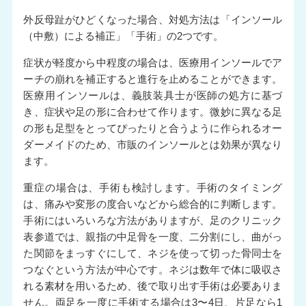
外反母趾がひどくなった場合、対処方法は「インソール
（中敷）による補正」「手術」の2つです。
症状が軽度から中程度の場合は、医療用インソールでア
ーチの崩れを補正すると進行を止めることができます。
医療用インソールは、義肢装具士が医師の処方に基づ
き、症状や足の形に合わせて作ります。微妙に異なる足
の形も足型をとってぴったりと合うように作られるオー
ダーメイドのため、市販のインソールとは効果が異なり
ます。
重症の場合は、手術も検討します。手術のタイミング
は、痛みや変形の度合いなどから総合的に判断します。
手術にはいろいろな方法がありますが、足のクリニック
表参道では、親指の中足骨を一度、二分割にし、曲がっ
た関節をまっすぐにして、ネジを使って切った骨同士を
つなぐという方法が中心です。ネジは数年で体に吸収さ
れる素材を用いるため、後で取り出す手術は必要ありま
せん。両足を一度に手術する場合は3〜4日、片足なら1