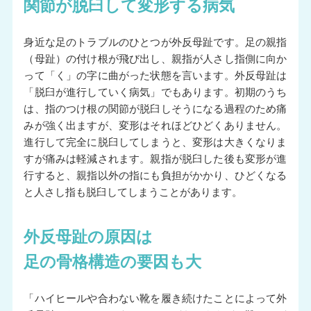
関節が脱臼して変形する病気
身近な足のトラブルのひとつが外反母趾です。足の親指
（母趾）の付け根が飛び出し、親指が人さし指側に向か
って「く」の字に曲がった状態を言います。外反母趾は
「脱臼が進行していく病気」でもあります。初期のうち
は、指のつけ根の関節が脱臼しそうになる過程のため痛
みが強く出ますが、変形はそれほどひどくありません。
進行して完全に脱臼してしまうと、変形は大きくなりま
すが痛みは軽減されます。親指が脱臼した後も変形が進
行すると、親指以外の指にも負担がかかり、ひどくなる
と人さし指も脱臼してしまうことがあります。
外反母趾の原因は
足の骨格構造の要因も大
「ハイヒールや合わない靴を履き続けたことによって外