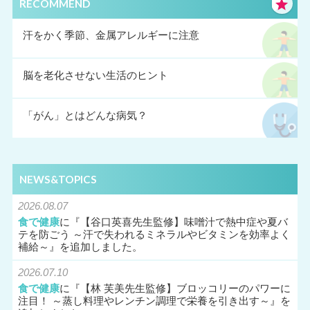
RECOMMEND
汗をかく季節、金属アレルギーに注意
脳を老化させない生活のヒント
「がん」とはどんな病気？
NEWS&TOPICS
2026.08.07
食で健康
に『
【谷口英喜先生監修】味噌汁で熱中症や夏バ
テを防ごう ～汗で失われるミネラルやビタミンを効率よく
補給～
』を追加しました。
2026.07.10
食で健康
に『
【林 芙美先生監修】ブロッコリーのパワーに
注目！ ～蒸し料理やレンチン調理で栄養を引き出す～
』を