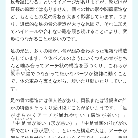
反母趾になる」というイメージがありますが、靴だけが
直接の原因ではありません。個々の骨の形や関節構造な
ど、もともとの足の骨格が大きく影響しています。つま
り、遺伝的な足の骨の構造が大きな原因で、それに加え
てハイヒールや合わない靴を履き続けることにより、変
形につながることが多いのです。
足の形は、多くの細かい骨が組み合わさった複雑な構造
をしています。立体パズルのようにいくつもの骨がきち
んと噛み合ってアーチ状の構造を形づくり、これらが
じんたい
けん
靭帯
や
腱
でつながって細かなパーツが複雑に動くこと
で、体の重みを支えながら、歩いたり動いたりしていま
す。
足の骨の構造には個人差があり、両親または近親者の誰
かの特徴をそっくり受け継ぐことが多いようです。「足
が柔らかくアーチが崩れやすい（構造が弱い）」
ちゅうそっこつ
「
中足骨
が長い（形が悪い）」「中足骨頭の並びが水
平でない（形が悪い）」といった構造の人は、アーチが
崩れて外反母趾になりやすいタイプです。ただし、要因