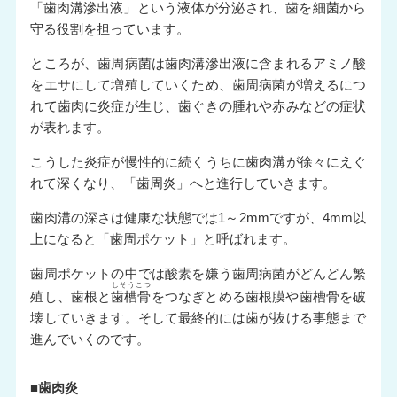
「歯肉溝滲出液」
という液体が分泌され、歯を細菌から
守る役割を担っています。
ところが、歯周病菌は歯肉溝滲出液に含まれるアミノ酸
をエサにして増殖していくため、歯周病菌が増えるにつ
れて歯肉に炎症が生じ、歯ぐきの腫れや赤みなどの症状
が表れます。
こうした炎症が慢性的に続くうちに歯肉溝が徐々にえぐ
れて深くなり、「歯周炎」へと進行していきます。
歯肉溝の深さは健康な状態では1～2mmですが、4mm以
上になると「歯周ポケット」と呼ばれます。
歯周ポケットの中では酸素を嫌う歯周病菌がどんどん繁
しそうこつ
殖し、歯根と
歯槽骨
をつなぎとめる歯根膜や歯槽骨を破
壊していきます。そして最終的には歯が抜ける事態まで
進んでいくのです。
■歯肉炎