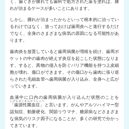
く、歯ぐきが腫れても歯科で処方された薬を塗れば、腫
れが治まるケースが多いことにあります。
しかし、腫れが治まったからといって根本的に治ってい
るわけではなく、放っておけば歯周炎へと進行するだけ
でなく、全身のさまざまな病気の原因になる可能性があ
ります。
歯肉炎を放置していると歯周病菌が増殖を続け、歯周ポ
ケットの中の歯肉が絶えず炎症を起こした状態になりま
す。すると、異物の侵入を防ぐバリア機能を持つ上皮細
胞が壊れ、傷口ができます。その傷口から歯肉に張り巡
らされた毛細血管へ歯周病菌が入り込み、全身へと広が
っていきます。
血液中に口内の歯周病菌が入り込んだ状態のことを
しげんせいきんけつしょう
「歯源性菌血症」
と言います。がんやアルツハイマー型
認知症、動脈硬化、関節リウマチ、糖尿病などさまざま
な病気のリスク因子になることが、多くの研究で分かっ
てきています。