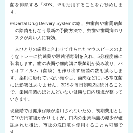
菌を排除する「3DS」※を活用することをお勧めしま
す。
※Dental Drug Delivery Systemの略。虫歯菌や歯周病菌
の除菌を行なう最新の予防方法で、虫歯や歯周病のリ
スクが高い人に有効。
一人ひとりの歯型に合わせて作られたマウスピースのよ
うなトレーに抗菌薬や殺菌消毒剤を入れ、5分程度歯に
装着します。歯の表面や歯肉溝に殺菌剤が染み渡り、バ
イオフィルム（菌膜）を作り出す細菌の数を減らしま
す。薬剤に触れていない頬や舌、歯肉などにいる常在菌
には影響はありません。3DSを毎日朝晩2回続けること
で、歯周病菌のほとんどいない健康な口内環境が整って
いきます。
現段階では健康保険が適用されないため、初期費用とし
て10万円前後かかりますが、口内の歯周病菌の減少が確
認された後は、市販の洗口液を使用することも可能で
す。