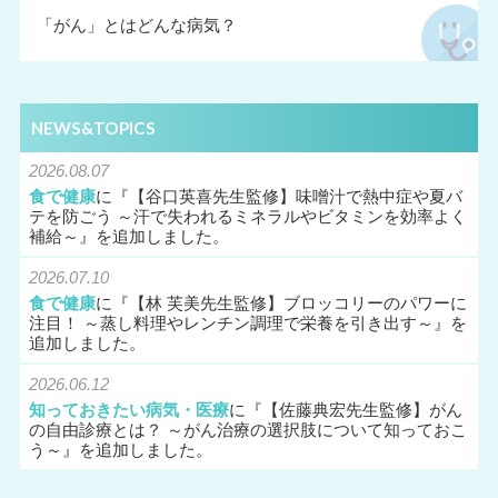
「がん」とはどんな病気？
NEWS&TOPICS
2026.08.07
食で健康
に『
【谷口英喜先生監修】味噌汁で熱中症や夏バ
テを防ごう ～汗で失われるミネラルやビタミンを効率よく
補給～
』を追加しました。
2026.07.10
食で健康
に『
【林 芙美先生監修】ブロッコリーのパワーに
注目！ ～蒸し料理やレンチン調理で栄養を引き出す～
』を
追加しました。
2026.06.12
知っておきたい病気・医療
に『
【佐藤典宏先生監修】がん
の自由診療とは？ ～がん治療の選択肢について知っておこ
う～
』を追加しました。