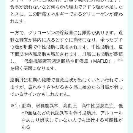
食事が摂れないなど何らかの理由でブドウ糖が不足した
ときに、この貯蔵エネルギーであるグリコーゲンが使わ
れます。
一方で、グリコーゲンの貯蔵量には限界があります。過
剰な糖質が体内に入るとすぐに満杯になり、余ったブド
ウ糖が肝臓で中性脂肪に変換されます。中性脂肪は、皮
下脂肪や内臓脂肪も増加させます。肝臓にも脂肪が蓄積
※1
し、「代謝機能障害関連脂肪性肝疾患（MAFLD）」
を招く要因になります。
脂肪肝は初期の段階で自覚症状が出にくいといわれてい
ますが、疲れやすさやだるさを感じ始めたら肝臓が弱っ
ているサインかもしれません。
※1：肥満、耐糖能異常、高血圧、高中性脂肪血症、低
HD血症などの代謝異常を伴う脂肪肝。アルコール
をあまり摂取していない人でも進行する可能性が
ある