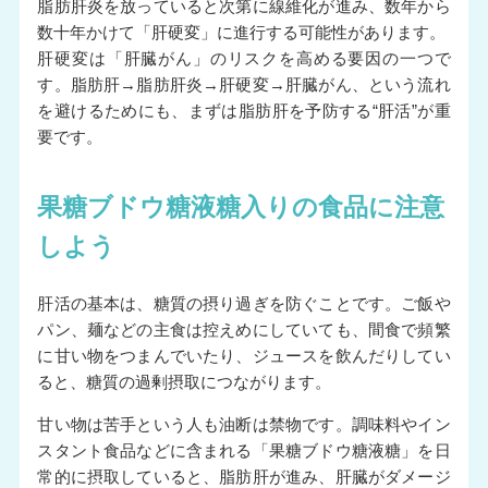
脂肪肝炎を放っていると次第に線維化が進み、数年から
数十年かけて「肝硬変」に進行する可能性があります。
肝硬変は「肝臓がん」のリスクを高める要因の一つで
す。脂肪肝→脂肪肝炎→肝硬変→肝臓がん、という流れ
を避けるためにも、まずは脂肪肝を予防する“肝活”が重
要です。
果糖ブドウ糖液糖入りの食品に注意
しよう
肝活の基本は、糖質の摂り過ぎを防ぐことです。ご飯や
パン、麺などの主食は控えめにしていても、間食で頻繁
に甘い物をつまんでいたり、ジュースを飲んだりしてい
ると、糖質の過剰摂取につながります。
甘い物は苦手という人も油断は禁物です。調味料やイン
スタント食品などに含まれる「果糖ブドウ糖液糖」を日
常的に摂取していると、脂肪肝が進み、肝臓がダメージ