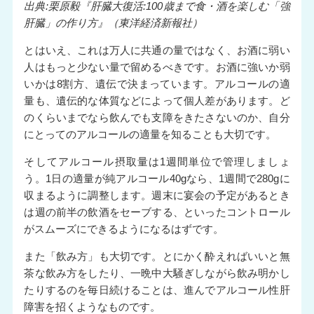
出典:栗原毅『肝臓大復活:100歳まで食・酒を楽しむ「強
肝臓」の作り方』（東洋経済新報社）
とはいえ、これは万人に共通の量ではなく、お酒に弱い
人はもっと少ない量で留めるべきです。お酒に強いか弱
いかは8割方、遺伝で決まっています。アルコールの適
量も、遺伝的な体質などによって個人差があります。ど
のくらいまでなら飲んでも支障をきたさないのか、自分
にとってのアルコールの適量を知ることも大切です。
そしてアルコール摂取量は1週間単位で管理しましょ
う。1日の適量が純アルコール40gなら、1週間で280gに
収まるように調整します。週末に宴会の予定があるとき
は週の前半の飲酒をセーブする、といったコントロール
がスムーズにできるようになるはずです。
また「飲み方」も大切です。とにかく酔えればいいと無
茶な飲み方をしたり、一晩中大騒ぎしながら飲み明かし
たりするのを毎日続けることは、進んでアルコール性肝
障害を招くようなものです。