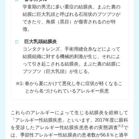
学童期の男児に多い重症の結膜炎。まぶた裏の
結膜に巨大乳頭と呼ばれる石垣状のブツブツが
できたり、角膜（黒目）が傷害されるのが特
徴。
□
巨大乳頭結膜炎
コンタクトレンズ、手術用縫合糸などによって
結膜組織に対する機械的刺激が生じ、それによ
って引き起こされる結膜炎。まぶた裏の結膜に
ブツブツ（巨大乳頭）が生じる。
※1: 春から夏にかけて悪化し冬に症状が軽くなるこ
とから名づけられているアレルギー疾患
これらのアレルギーによって生じる結膜炎を総称して
「アレルギー性結膜疾患」といいます。2017年度に眼科
※2
を受診したアレルギー性結膜疾患患者の実態調査
で
は、季節性アレルギー性結膜炎の患者数が56.6％と過半