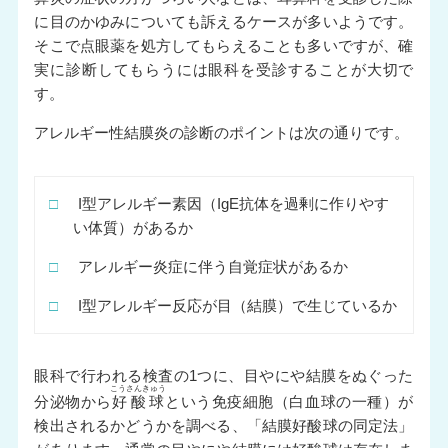
に目のかゆみについても訴えるケースが多いようです。
そこで点眼薬を処方してもらえることも多いですが、確
実に診断してもらうには眼科を受診することが大切で
す。
アレルギー性結膜炎の診断のポイントは次の通りです。
□
I型アレルギー素因（IgE抗体を過剰に作りやす
い体質）があるか
□
アレルギー炎症に伴う自覚症状があるか
□
I型アレルギー反応が目（結膜）で生じているか
眼科で行われる検査の1つに、目やにや結膜をぬぐった
こうさんきゅう
分泌物から
好酸球
という免疫細胞（白血球の一種）が
検出されるかどうかを調べる、「結膜好酸球の同定法」