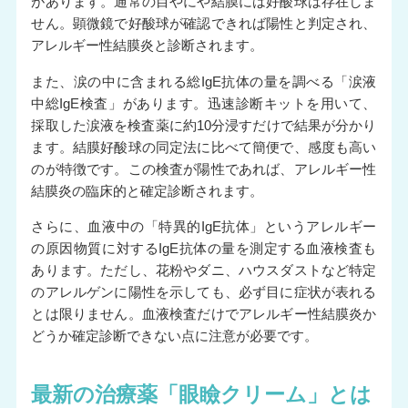
があります。通常の目やにや結膜には好酸球は存在しま
せん。顕微鏡で好酸球が確認できれば陽性と判定され、
アレルギー性結膜炎と診断されます。
また、涙の中に含まれる総IgE抗体の量を調べる「涙液
中総IgE検査」があります。迅速診断キットを用いて、
採取した涙液を検査薬に約10分浸すだけで結果が分かり
ます。結膜好酸球の同定法に比べて簡便で、感度も高い
のが特徴です。この検査が陽性であれば、アレルギー性
結膜炎の臨床的と確定診断されます。
さらに、血液中の「特異的IgE抗体」というアレルギー
の原因物質に対するIgE抗体の量を測定する血液検査も
あります。ただし、花粉やダニ、ハウスダストなど特定
のアレルゲンに陽性を示しても、必ず目に症状が表れる
とは限りません。血液検査だけでアレルギー性結膜炎か
どうか確定診断できない点に注意が必要です。
最新の治療薬「眼瞼クリーム」とは