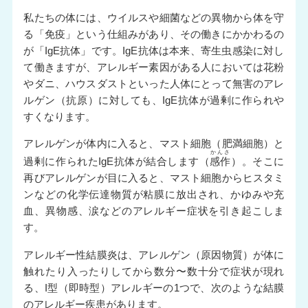
私たちの体には、ウイルスや細菌などの異物から体を守
る「免疫」という仕組みがあり、その働きにかかわるの
が「IgE抗体」です。IgE抗体は本来、寄生虫感染に対し
て働きますが、アレルギー素因がある人においては花粉
やダニ、ハウスダストといった人体にとって無害のアレ
ルゲン（抗原）に対しても、IgE抗体が過剰に作られや
すくなります。
アレルゲンが体内に入ると、マスト細胞（肥満細胞）と
かんさ
過剰に作られたIgE抗体が結合します（
感作
）。そこに
再びアレルゲンが目に入ると、マスト細胞からヒスタミ
ンなどの化学伝達物質が粘膜に放出され、かゆみや充
血、異物感、涙などのアレルギー症状を引き起こしま
す。
アレルギー性結膜炎は、アレルゲン（原因物質）が体に
触れたり入ったりしてから数分〜数十分で症状が現れ
る、I型（即時型）アレルギーの1つで、次のような結膜
のアレルギー疾患があります。