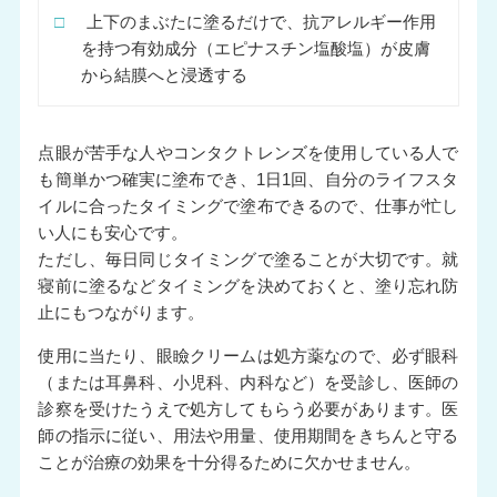
□
上下のまぶたに塗るだけで、抗アレルギー作用
を持つ有効成分（エピナスチン塩酸塩）が皮膚
から結膜へと浸透する
点眼が苦手な人やコンタクトレンズを使用している人で
も簡単かつ確実に塗布でき、1日1回、自分のライフスタ
イルに合ったタイミングで塗布できるので、仕事が忙し
い人にも安心です。
ただし、毎日同じタイミングで塗ることが大切です。就
寝前に塗るなどタイミングを決めておくと、塗り忘れ防
止にもつながります。
使用に当たり、眼瞼クリームは処方薬なので、必ず眼科
（または耳鼻科、小児科、内科など）を受診し、医師の
診察を受けたうえで処方してもらう必要があります。医
師の指示に従い、用法や用量、使用期間をきちんと守る
ことが治療の効果を十分得るために欠かせません。