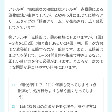
アレルギー性結膜炎の治療は抗アレルギー点眼薬による
薬物療法が主体でしたが、2024年5月にまぶたに塗るク
リームタイプの「眼瞼クリーム」が発売され、広く普及
してきています。
抗アレルギー点眼薬は、薬の種類にもよりますが、1回1
～2滴を1日2回（朝と夜）あるいは4回（朝、昼、夕方お
よび就寝前）点眼するのが一般的です。また、点眼後は
まぶたを閉じて、1～5分間目頭を指先で押さえるなど、
正しい使い方を守る必要があります。ところが、次のよ
うな問題が起こりやすい傾向にあります。
□
点眼が苦手で、1回に何滴も使ってしまう（点
眼薬が、処方日数よりも早く無くなってしま
う）
□
1日に複数回の点眼が必要な場合、昼や夕方は